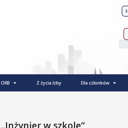
S
Szuk
 OIIB
Z życia Izby
Dla członków
„Inżynier w szkole”