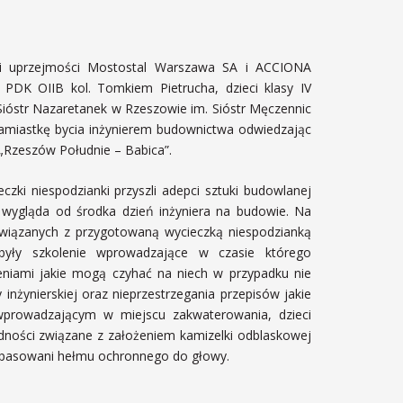
ki uprzejmości Mostostal Warszawa SA i ACCIONA
 PDK OIIB kol. Tomkiem Pietrucha, dzieci klasy IV
Sióstr Nazaretanek w Rzeszowie im. Sióstr Męczennic
miastkę bycia inżynierem budownictwa odwiedzając
„Rzeszów Południe – Babica”.
zki niespodzianki przyszli adepci sztuki budowlanej
 wygląda od środka dzień inżyniera na budowie. Na
związanych z przygotowaną wycieczką niespodzianką
były szkolenie wprowadzające w czasie którego
żeniami jakie mogą czyhać na niech w przypadku nie
inżynierskiej oraz nieprzestrzegania przepisów jakie
wprowadzającym w miejscu zakwaterowania, dzieci
udności związane z założeniem kamizelki odblaskowej
opasowani hełmu ochronnego do głowy.