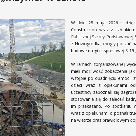
W dniu 28 maja 2026 r. dzię
Construccion wraz z członkiem
Publicznej Szkoły Podstawowej 
z Nowogródka, mogły poczuć na
budowę drogi ekspresowej S-19 
W ramach zorganizowanej wyciec
mieli możliwość zobaczenia jak
wstępie po opadnięciu emocji 
dzieci wraz z opiekunami od
uczestnicy zapoznali się zagro
stosowania się do zaleceń kadry 
im przekazano. Po spotkaniu 
wraz z opiekunami o poznali tr
na wietrze oraz prawidłowym d