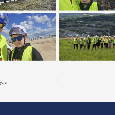
dycją