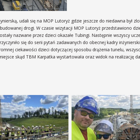
nierską, udali się na MOP Lutoryż gdzie jeszcze do niedawna był zlok
udowanej drogi. W czasie wizytacji MOP Lutoryż przedstawiono dzie
stały nazwane przez dzieci okazałe Tubingi. Następnie wszyscy uczes
zyczyniło się do serii pytań zadawanych do obecnej kadry inżyniers
ej ciekawości dzieci dotyczącej sposobu drążenia tunelu, wszyscy u
 miejsce skąd TBM Karpatka wystartowała oraz widok na realizację 