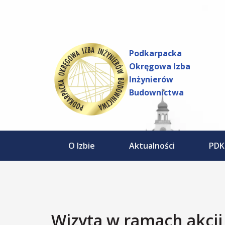
do
Przejdź
treści
do
treści
Podkarpacka
Okręgowa Izba
Inżynierów
Budownictwa
O Izbie
Aktualności
PDK
Wizyta w ramach akcji 