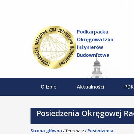
do
Przejdź
treści
do
treści
Podkarpacka
Okręgowa Izba
Inżynierów
Budownictwa
O Izbie
Aktualności
PDK
Posiedzenia Okręgowej Ra
Strona główna
Posiedzenia
/ Terminarz /