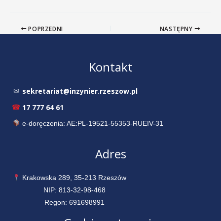
POPRZEDNI
NASTĘPNY
Kontakt
sekretariat@inzynier.rzeszow.pl
✉
17 777 64 61
☎
e-doręczenia: AE:PL-19521-55353-RUEIV-31
Adres
Krakowska 289, 35-213 Rzeszów
NIP: 813-32-98-468
Regon: 691698991