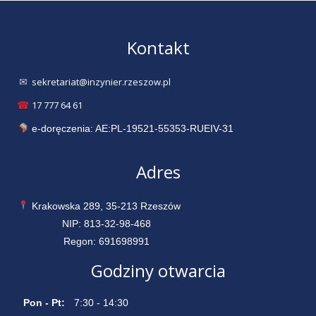
Kontakt
sekretariat@inzynier.rzeszow.pl
✉
17 777 64 61
☎
e-doręczenia: AE:PL-19521-55353-RUEIV-31
Adres
Krakowska 289, 35-213 Rzeszów
NIP: 813-32-98-468
Regon: 691698991
Godziny otwarcia
Pon - Pt:
7:30 - 14:30