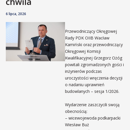
chwila
6 lipca, 2026
Przewodniczący Okręgowej
Rady PDK OIIB Wacław
Kamiński oraz przewodniczący
Okręgowej Komisji
Kwalifikacyjnej Grzegorz Ożóg
powitali zgromadzonych gości i
inżynierów podczas
uroczystości wręczenia decyzji
o nadaniu uprawnień
budowlanych – sesja 1/2026.
Wydarzenie zaszczycili swoją
obecnością:
– wicewojewoda podkarpacki
Wiesław Buż