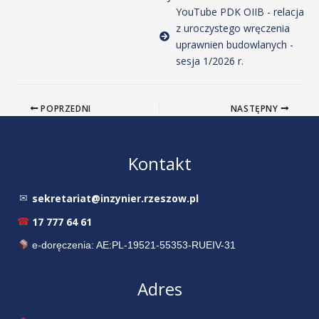
YouTube PDK OIIB - relacja
z uroczystego wręczenia
uprawnien budowlanych -
sesja 1/2026 r.
POPRZEDNI
NASTĘPNY
Kontakt
sekretariat@inzynier.rzeszow.pl
✉
17 777 64 61
☎
e-doręczenia: AE:PL-19521-55353-RUEIV-31
Adres