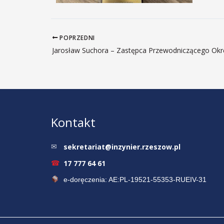
POPRZEDNI
Kontakt
sekretariat@inzynier.rzeszow.pl
✉
17 777 64 61
☎
e-doręczenia: AE:PL-19521-55353-RUEIV-31