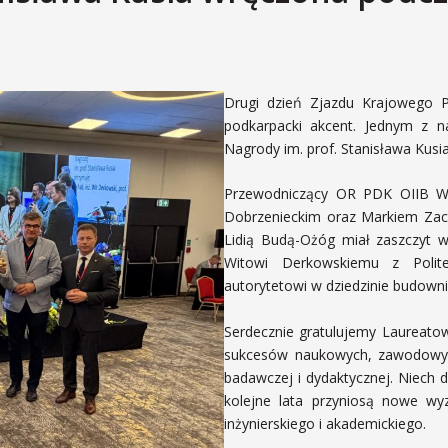
Drugi dzień Zjazdu Krajowego P
podkarpacki akcent. Jednym z n
Nagrody im. prof. Stanisława Kusia
Przewodniczący OR PDK OIIB W
Dobrzenieckim oraz Markiem Zack
Lidią Budą-Ożóg miał zaszczyt wr
Witowi Derkowskiemu z Polit
autorytetowi w dziedzinie budown
Serdecznie gratulujemy Laureatow
sukcesów naukowych, zawodowych 
badawczej i dydaktycznej. Niech 
kolejne lata przyniosą nowe wy
inżynierskiego i akademickiego.