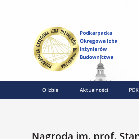
do
Przejdź
treści
do
treści
Podkarpacka
Okręgowa Izba
Inżynierów
Budownictwa
O Izbie
Aktualności
PDK
Nagroda im. prof. Sta