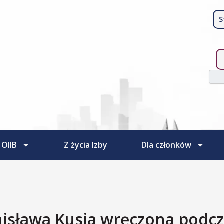
S
Szuk
 OIIB
Z życia Izby
Dla członków
nisława Kusia wręczona podc