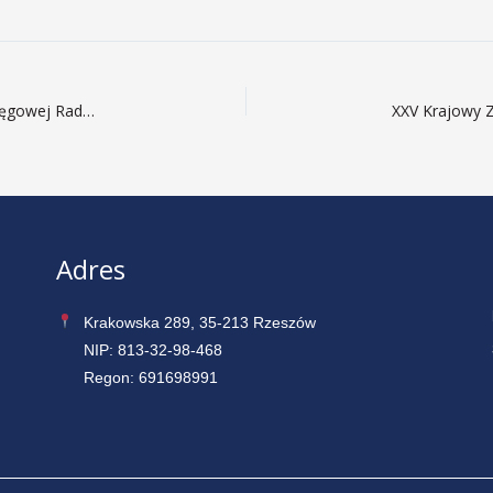
Jarosław Suchora – Zastępca Przewodniczącego Okręgowej Rady PDK OIIB wybrany na Przewodniczącego Krajowej Komisji Rewizyjnej
Adres
Krakowska 289, 35-213 Rzeszów
NIP: 813-32-98-468
Regon: 691698991