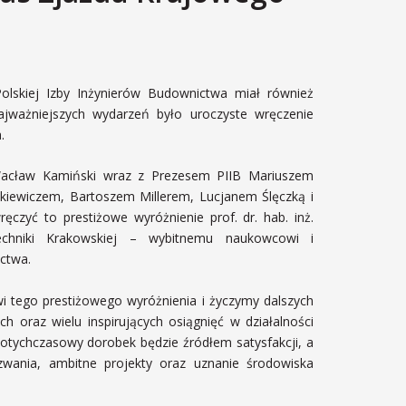
olskiej Izby Inżynierów Budownictwa miał również
ajważniejszych wydarzeń było uroczyste wręczenie
.
acław Kamiński wraz z Prezesem PIIB Mariuszem
iewiczem, Bartoszem Millerem, Lucjanem Ślęczką i
ęczyć to prestiżowe wyróżnienie prof. dr. hab. inż.
echniki Krakowskiej – wybitnemu naukowcowi i
ictwa.
i tego prestiżowego wyróżnienia i życzymy dalszych
oraz wielu inspirujących osiągnięć w działalności
dotychczasowy dorobek będzie źródłem satysfakcji, a
zwania, ambitne projekty oraz uznanie środowiska