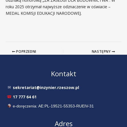
odznaką honorową „ZA ZASŁUGI DLA BUDOWNICTWA”. W
roku 2025 otrzymał najwyższe odznaczenie w oświacie –
MEDAL KOMISJI EDUKACJI NARODOWEJ.
POPRZEDNI
NASTĘPNY
Kontakt
sekretariat@inzynier.rzeszow.pl
✉
17 777 64 61
☎
e-doręczenia: AE:PL-19521-55353-RUEIV-31
Adres