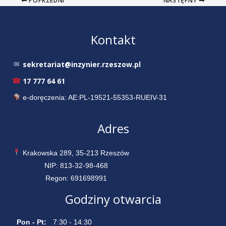
POPRZEDNI
NASTĘPNY
Kontakt
sekretariat@inzynier.rzeszow.pl
✉
17 777 64 61
☎
e-doręczenia: AE:PL-19521-55353-RUEIV-31
Adres
Krakowska 289, 35-213 Rzeszów
NIP: 813-32-98-468
Regon: 691698991
Godziny otwarcia
Pon - Pt:
7:30 - 14:30