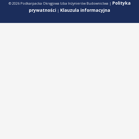
Polityka
© 2026 Podkarpacka Okręgowa Izba Inżynierów Budownictwa |
prywatności
Klauzula informacyjna
|