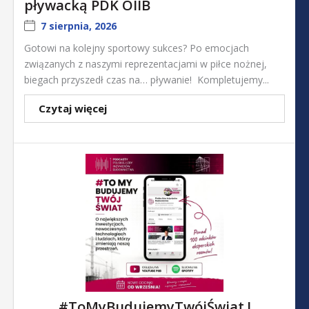
pływacką PDK OIIB
7 sierpnia, 2026
Gotowi na kolejny sportowy sukces? Po emocjach
związanych z naszymi reprezentacjami w piłce nożnej,
biegach przyszedł czas na… pływanie! Kompletujemy...
Czytaj więcej
#ToMyBudujemyTwójŚwiat !